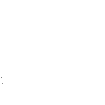
ea
 un
s