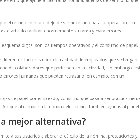
e externo que ayude a calcular la nómina, además de ser fijo, lo que
.
e el recurso humano deje de ser necesario para la operación, sin
e artículo facilitan enormemente su tarea y evita errores.
 esquema digital son los tiempos operativos y el consumo de papel
e diferentes factores como la cantidad de empleados que se tengan
ntidad de colaboradores que participen en la actividad, sin embargo, es
 o errores humanos que pueden retrasarlo, en cambio, con un
 hojas de papel por empleado, consumo que pasa a ser prácticament
 Así que al cambiar a la nómina electrónica también ayudas al planet
la mejor alternativa?
ite a sus usuarios elaborar el cálculo de la nómina, prestaciones y